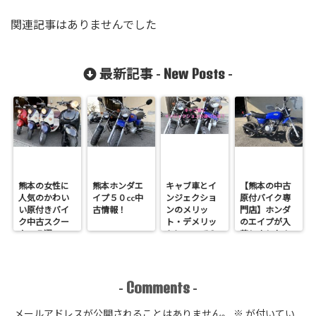
関連記事はありませんでした
New Posts
最新記事 -
-
熊本の女性に
熊本ホンダエ
キャブ車とイ
【熊本の中古
人気のかわい
イプ５０cc中
ンジェクショ
原付バイク専
い原付きバイ
古情報！
ンのメリッ
門店】ホンダ
ク中古スクー
ト・デメリッ
のエイプが入
ター５選
トについて？
荷しました！
Comments
-
-
メールアドレスが公開されることはありません。
※
が付いてい