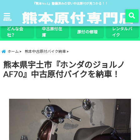
『熊本No1』整備済みの安い中古原付が見つかる！！
menu
どんな会
中古原付在
レンタルバ
原付の修理
社？
庫
イク
ホーム
熊本中古原付バイク納車
熊本県宇土市『ホンダのジョルノ
AF70』中古原付バイクを納車！