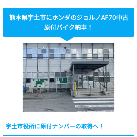
熊本県宇土市にホンダのジョルノAF70中古
原付バイク納車！
宇土市役所に原付ナンバーの取得へ！