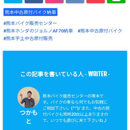
熊本中古原付バイク納車
熊本バイク販売センター
熊本ホンダのジョルノAF70納車
熊本中古原付バイク
熊本宇土中古原付販売
WRITER
この記事を書いている人 -
-
熊本バイク販売センターの塚本で
す。バイクの事なら何でもお気軽に
ご相談下さい。(^^)/ また、中古の原
つかも
付バイクも常時20台以上ありますの
と
で、いつでも遊びに来て下さいね♪